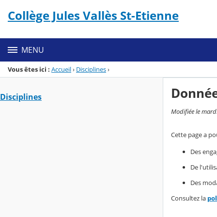
Panneau de gestion des cookies
Collège Jules Vallès St-Etienne
Menu de la rubrique
Contenu
MENU
Vous êtes ici :
Accueil
›
Disciplines
›
Donnée
Disciplines
Modifiée le mard
Cette page a pou
Des enga
De l'util
Des modal
Consultez la
po