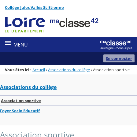
Panneau de gestion des cookies
Collège Jules Vallès St-Etienne
Menu de la rubrique
Contenu
MENU
Se connecter
Vous êtes ici :
Accueil
›
Associations du collège
›
Association sportive
Associations du collège
Association sportive
Foyer Socio Educatif
Association sportive