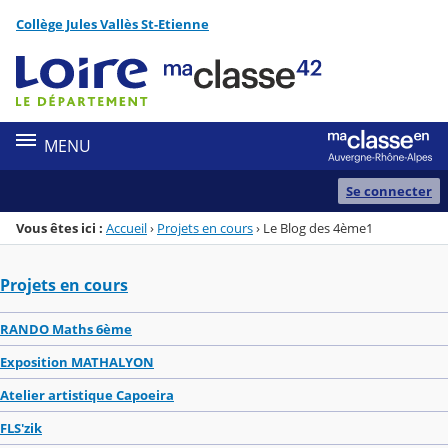
Panneau de gestion des cookies
Collège Jules Vallès St-Etienne
Menu de la rubrique
Contenu
MENU
Se connecter
Vous êtes ici :
Accueil
›
Projets en cours
›
Le Blog des 4ème1
Projets en cours
RANDO Maths 6ème
Exposition MATHALYON
Atelier artistique Capoeira
FLS'zik