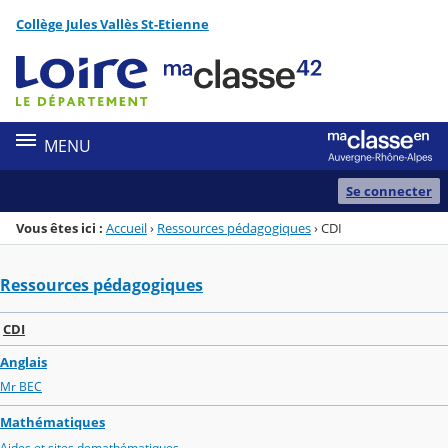
Panneau de gestion des cookies
Collège Jules Vallès St-Etienne
Menu de la rubrique
Contenu
MENU
Se connecter
Vous êtes ici :
Accueil
›
Ressources pédagogiques
›
CDI
Ressources pédagogiques
CDI
Anglais
Mr BEC
Mathématiques
Aides et sites demathématiques