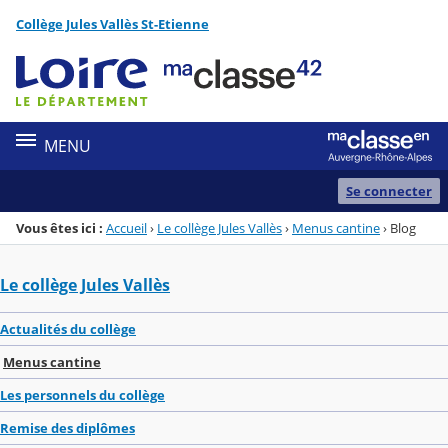
Panneau de gestion des cookies
Collège Jules Vallès St-Etienne
Menu de la rubrique
Contenu
MENU
Se connecter
Vous êtes ici :
Accueil
›
Le collège Jules Vallès
›
Menus cantine
›
Blog
Le collège Jules Vallès
Actualités du collège
Menus cantine
Les personnels du collège
Remise des diplômes