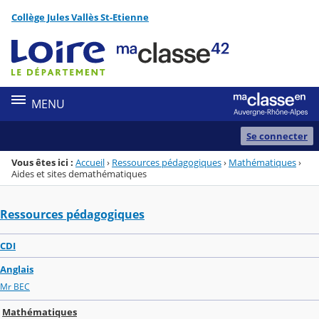
Panneau de gestion des cookies
Collège Jules Vallès St-Etienne
Menu de la rubrique
Contenu
MENU
Se connecter
Vous êtes ici :
Accueil
›
Ressources pédagogiques
›
Mathématiques
›
Aides et sites demathématiques
Ressources pédagogiques
CDI
Anglais
Mr BEC
Mathématiques