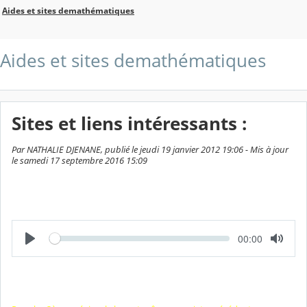
Aides et sites demathématiques
Aides et sites demathématiques
Sites et liens intéressants :
Par NATHALIE DJENANE, publié le jeudi 19 janvier 2012 19:06 - Mis à jour
le samedi 17 septembre 2016 15:09
L
T
00:00
e
e
c
m
t
p
u
s
r
é
e
c
o