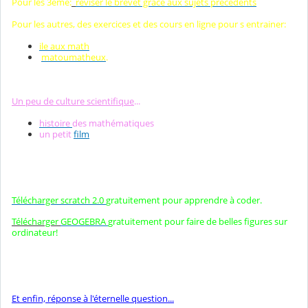
Pour les 3ème:
réviser le brevet grâce aux sujets précédents
u
l
Pour les autres, des exercices et des cours en ligne pour s entrainer:
é
ile aux math
matoumatheux
.
Un peu de culture scientifique
...
histoire
des mathématiques
un petit
film
Télécharger scratch 2.0
gratuitement pour apprendre à coder.
Télécharger
GEOGEBRA
gratuitement pour faire de belles figures sur
ordinateur!
E
t enfin, réponse à l'éternelle question...