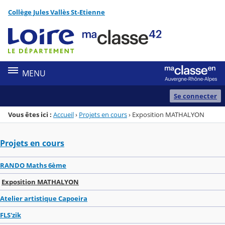
Panneau de gestion des cookies
Collège Jules Vallès St-Etienne
Menu de la rubrique
Contenu
MENU
Se connecter
Vous êtes ici :
Accueil
›
Projets en cours
›
Exposition MATHALYON
Projets en cours
RANDO Maths 6ème
Exposition MATHALYON
Atelier artistique Capoeira
FLS'zik