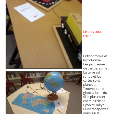
Le plus court
chemin
Orthodromie et
loxodromie …
Les problèmes
de cartographie :
La terre est
ronde et les
cartes sont
planes …
Trouvez sur le
globe à l’aide du
fil le plus court
chemin reliant
Lyon et Tokyo …
Puis transportez
vous sur le