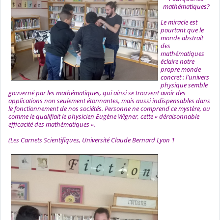
mathématiques?
Le miracle est
pourtant que le
monde abstrait
des
mathématiques
éclaire notre
propre monde
concret : l'univers
physique semble
gouverné par les mathématiques, qui ainsi se trouvent avoir des
applications non seulement étonnantes, mais aussi indispensables dans
le fonctionnement de nos sociétés. Personne ne comprend ce mystère, ou
comme le qualifiait le physicien Eugène Wigner, cette « déraisonnable
efficacité des mathématiques ».
(Les Carnets Scientifiques, Université Claude Bernard Lyon 1