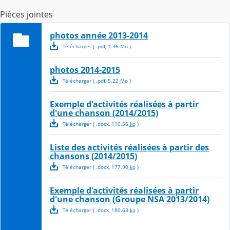
Pièces jointes
photos année 2013-2014
Télécharger
( .
pdf
,
1.36
Mo
)
photos 2014-2015
Télécharger
( .
pdf
,
5.22
Mo
)
Exemple d'activités réalisées à partir
d'une chanson (2014/2015)
Télécharger
( .
docx
,
110.56
ko
)
Liste des activités réalisées à partir des
chansons (2014/2015)
Télécharger
( .
docx
,
177.90
ko
)
Exemple d'activités réalisées à partir
d'une chanson (Groupe NSA 2013/2014)
Télécharger
( .
docx
,
180.68
ko
)