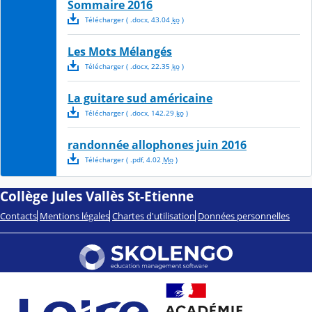
Sommaire 2016
Télécharger
( .
docx
,
43.04
ko
)
Les Mots Mélangés
Télécharger
( .
docx
,
22.35
ko
)
La guitare sud américaine
Télécharger
( .
docx
,
142.29
ko
)
randonnée allophones juin 2016
Télécharger
( .
pdf
,
4.02
Mo
)
Collège Jules Vallès St-Etienne
Contacts
Mentions légales
Chartes d'utilisation
Données personnelles