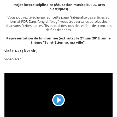
Projet interdisciplinaire (éducation musicale, FLS, arts
plastiques)
Vous pouvez télécharger sur cette page l'intégralité des articles au
format PDF. Dans l'onglet "blog", vous trouverez les paroles des
chansons écrites par les élèves et ci-dessous des vidéos des concerts
de fins d'années.
Représentation de fin d'année (extraits), le 21 juin 2018, sur le
thème "Saint-Etienne, ma ville"
:
vidéo 1/2 : [ à venir ]
vidéo 2/2 :
L
e
c