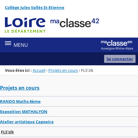
Panneau de gestion des cookies
Collège Jules Vallès St-Etienne
Menu de la rubrique
Contenu
MENU
Se connecter
Vous êtes ici :
Accueil
›
Projets en cours
›
FLS'zik
Projets en cours
RANDO Maths 6ème
Exposition MATHALYON
Atelier artistique Capoeira
FLS'zik