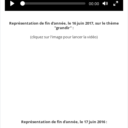
L
T
00:00
t
e
e
c
m
u
t
p
u
r
s
r
é
Représentation de fin d'année, le 16 juin 2017, sur le thème
e
e
c
"grandir" :
o
u
(cliquez sur l'image pour lancer la vidéo)
l
é
Représentation de fin d'année, le 17 juin 2016 :