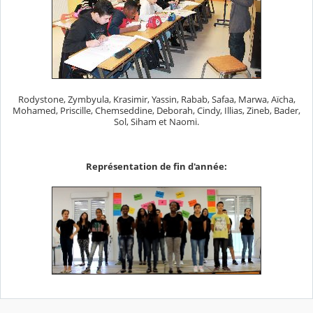
Rodystone, Zymbyula, Krasimir, Yassin, Rabab, Safaa, Marwa, Aïcha,
Mohamed, Priscille, Chemseddine, Deborah, Cindy, Illias, Zineb, Bader,
Sol, Siham et Naomi.
Représentation de fin d'année: