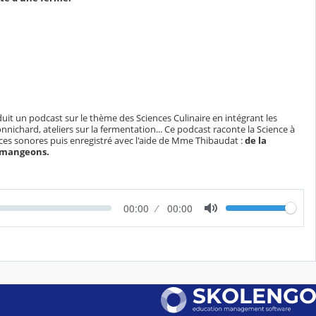
uit un podcast sur le thème des Sciences Culinaire en intégrant les
Monnichard, ateliers sur la fermentation... Ce podcast raconte la Science à
nces sonores puis enregistré avec l'aide de Mme Thibaudat :
de la
s mangeons.
V
T
00:00
D
00:00
o
e
u
l
m
r
u
p
é
m
s
e
e
é
c
o
u
l
é