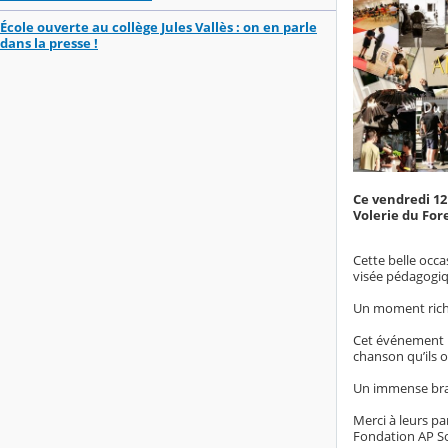
École ouverte au collège Jules Vallès : on en parle
dans la presse !
Ce vendredi 12
Volerie du For
Cette belle occ
visée pédagogiqu
Un moment riche
Cet événement n’
chanson qu’ils o
Un immense brav
Merci à leurs pa
Fondation AP So