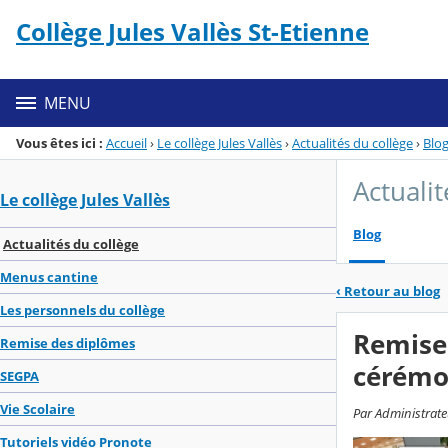
Panneau de gestion des cookies
Collège Jules Vallès St-Etienne
Menu de la rubrique
Contenu
MENU
Vous êtes ici :
Accueil
›
Le collège Jules Vallès
›
Actualités du collège
›
Blo
Actualit
Le collège Jules Vallès
Blog
Actualités du collège
Menus cantine
‹
Retour au blog
Les personnels du collège
Remise
Remise des diplômes
cérémo
SEGPA
Vie Scolaire
Par Administrateu
Tutoriels vidéo Pronote