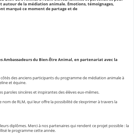
 autour de la médiation animale. Émotions, témoignages,
ont marqué ce moment de partage et de
des Ambassadeurs du Bien-Être Animal, en partenariat avec la
aux côtés des anciens participants du programme de médiation animale à
eline et équine.
es paroles sincères et inspirantes des élèves eux-mêmes.
om de RLM, qui leur offre la possibilité de s’exprimer à travers la
leurs diplômes. Merci à nos partenaires qui rendent ce projet possible : la
llisé le programme cette année.