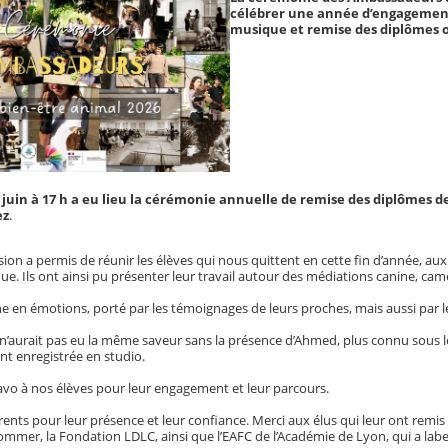
célébrer une année d’engagement
musique et remise des diplômes 
 juin à 17 h a eu lieu la cérémonie annuelle de remise des diplômes 
ez
.
asion a permis de réunir les élèves qui nous quittent en cette fin d’année, 
e. Ils ont ainsi pu présenter leur travail autour des médiations canine, cam
 en émotions, porté par les témoignages de leurs proches, mais aussi par l
aurait pas eu la même saveur sans la présence d’Ahmed, plus connu sous le n
nt enregistrée en studio.
o à nos élèves pour leur engagement et leur parcours.
rents pour leur présence et leur confiance. Merci aux élus qui leur ont remis 
mmer, la Fondation LDLC, ainsi que l’EAFC de l’Académie de Lyon, qui a labe