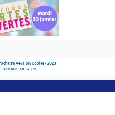
rochure version Ecoles- 2023
Télécharger
( .
pdf
,
16.44
Mo
)