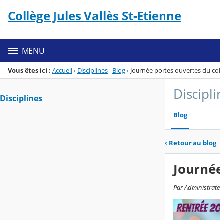
Panneau de gestion des cookies
Collège Jules Vallès St-Etienne
Menu de la rubrique
Contenu
MENU
Vous êtes ici :
Accueil
›
Disciplines
›
Blog
›
Journée portes ouvertes du coll
Discipli
Disciplines
Blog
‹
Retour au blog
Journée
Par Administrateu